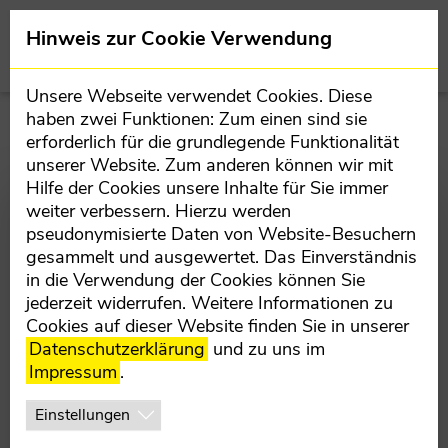
Direkt zur Hauptnavigation springen
Direkt zum Inhalt springen
Team
Hinweis zur Cookie Verwendung
BEZIRKSPARTEIVORSTAND
Unsere Webseite verwendet Cookies. Diese
steyr-land.oevp.at
haben zwei Funktionen: Zum einen sind sie
MANDATARE
erforderlich für die grundlegende Funktionalität
unserer Website. Zum anderen können wir mit
TEILORGANISATIONEN
Hilfe der Cookies unsere Inhalte für Sie immer
SPRECHTAG LABG. REGINA
weiter verbessern. Hierzu werden
ASPALTER
BEZIRKSBÜRO
pseudonymisierte Daten von Website-Besuchern
gesammelt und ausgewertet. Das Einverständnis
12.11.2025
in die Verwendung der Cookies können Sie
jederzeit widerrufen. Weitere Informationen zu
Cookies auf dieser Website finden Sie in unserer
Montag, 17. Nov.
Datenschutzerklärung
und zu uns im
Impressum
.
8 - 9 Uhr
Einstellungen
ÖVP Bezirksbüro, Redtenbachergasse 4